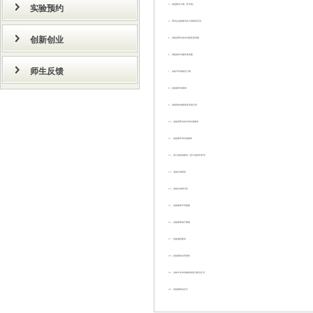
3
、实验教学大纲（开学初）
实验预约
4
、研究生实验教学实习成绩评定表
创新创业
5
、
实验原理与技术试题库及答案
6
、
实验操作试题库及答案
师生反馈
7
、
实验平时成绩记分册
8
、
实验操作成绩单
9
、
实验报告成绩单及审批记录
10
、
实验原理与技术考试成绩单
11
、
实验操作考试成绩单
12
、
设计实验成绩单（设计实验申请书）
13
、
实验总成绩单
14
、实验总成绩分析
15
、实验教师手写教案
16
、实验教师电子教案
17
、实验课程要览
18
、实验课程自评报告
19
、吉林大学本科教材选用方案论证书
20
、实验课程信息卡